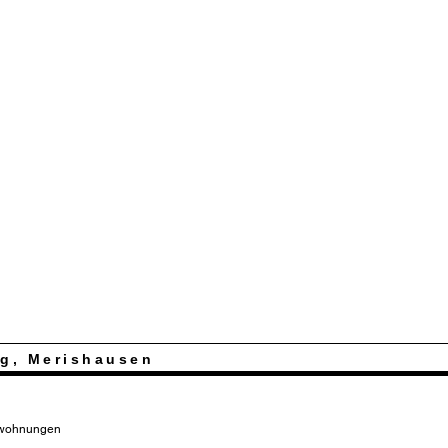
g, Merishausen
mswohnungen