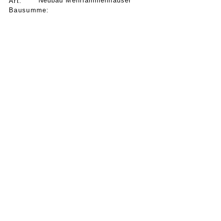
Neubau Mehrfamilienhäuser
Art:
Bausumme: