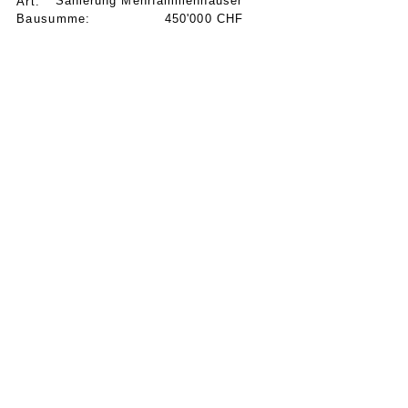
Sanierung Mehrfamilienhäuser
Art:
Bausumme:
450'000 CHF