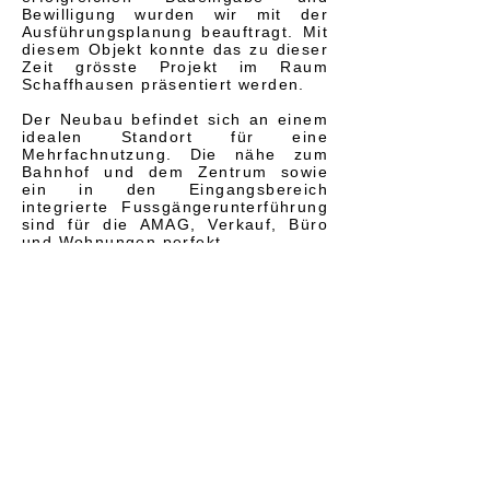
Bewilligung wurden wir mit der
Ausführungsplanung beauftragt. Mit
diesem Objekt konnte das zu dieser
Zeit grösste Projekt im Raum
Schaffhausen präsentiert werden.
Der Neubau befindet sich an einem
idealen Standort für eine
Mehrfachnutzung. Die nähe zum
Bahnhof und dem Zentrum sowie
ein in den Eingangsbereich
integrierte Fussgängerunterführung
sind für die AMAG, Verkauf, Büro
und Wohnungen perfekt.
Details:
Baujahr:
Art:
Bausumme:
2015
Gewerbe, Wohnungen
27'000'000 CHF
© 2018 müller . heuscher . architektur